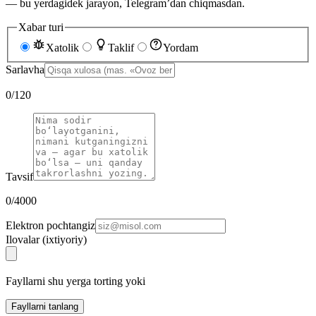
— bu yerdagidek jarayon, Telegram’dan chiqmasdan.
Xabar turi
Xatolik
Taklif
Yordam
Sarlavha
0
/
120
Tavsif
0
/
4000
Elektron pochtangiz
Ilovalar (ixtiyoriy)
Fayllarni shu yerga torting yoki
Fayllarni tanlang