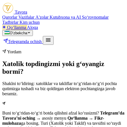
Tavora
Qarorlar
Vazifalar
A'zolar
Kutubxona va AI
Soʻrovnomalar
Tadbirlar
Kim uchun
Qoʻllanma
Aloqa
Oʻzbekcha
Telegramda ochish
Yordam
Xatolik topdingizmi yoki g‘oyangiz
bormi?
Shaklni to‘ldiring: xatoliklar va takliflar to‘g‘ridan-to‘g‘ri pochta
qutimizga tushadi va biz qoldirgan elektron pochtangizga javob
beramiz.
Buni to‘g‘ridan-to‘g‘ri botda qilishni afzal ko‘rasizmi?
Telegram’da
Tavora’ni oching
→ asosiy menyu
Qo‘llanma
→
Fikr-
mulohaza
ga bosing. Turi (Xatolik yoki Taklif) va tavsifni so‘raydi