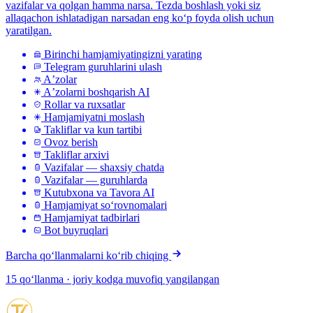
vazifalar va qolgan hamma narsa. Tezda boshlash yoki siz
allaqachon ishlatadigan narsadan eng koʻp foyda olish uchun
yaratilgan.
Birinchi hamjamiyatingizni yarating
Telegram guruhlarini ulash
Aʼzolar
Aʼzolarni boshqarish AI
Rollar va ruxsatlar
Hamjamiyatni moslash
Takliflar va kun tartibi
Ovoz berish
Takliflar arxivi
Vazifalar — shaxsiy chatda
Vazifalar — guruhlarda
Kutubxona va Tavora AI
Hamjamiyat soʻrovnomalari
Hamjamiyat tadbirlari
Bot buyruqlari
Barcha qoʻllanmalarni koʻrib chiqing
15 qoʻllanma · joriy kodga muvofiq yangilangan