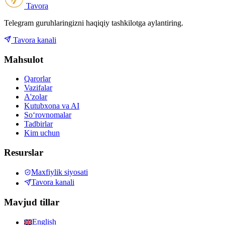
Tavora
Telegram guruhlaringizni haqiqiy tashkilotga aylantiring.
Tavora kanali
Mahsulot
Qarorlar
Vazifalar
A'zolar
Kutubxona va AI
Soʻrovnomalar
Tadbirlar
Kim uchun
Resurslar
Maxfiylik siyosati
Tavora kanali
Mavjud tillar
English