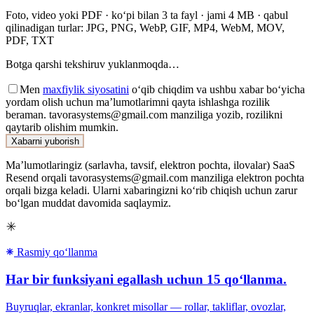
Foto, video yoki PDF · ko‘pi bilan 3 ta fayl · jami 4 MB · qabul
qilinadigan turlar: JPG, PNG, WebP, GIF, MP4, WebM, MOV,
PDF, TXT
Botga qarshi tekshiruv yuklanmoqda…
Men
maxfiylik siyosatini
o‘qib chiqdim va ushbu xabar bo‘yicha
yordam olish uchun ma’lumotlarimni qayta ishlashga rozilik
beraman. tavorasystems@gmail.com manziliga yozib, rozilikni
qaytarib olishim mumkin.
Xabarni yuborish
Ma’lumotlaringiz (sarlavha, tavsif, elektron pochta, ilovalar) SaaS
Resend orqali tavorasystems@gmail.com manziliga elektron pochta
orqali bizga keladi. Ularni xabaringizni ko‘rib chiqish uchun zarur
bo‘lgan muddat davomida saqlaymiz.
Rasmiy qoʻllanma
Har bir funksiyani egallash uchun 15 qoʻllanma.
Buyruqlar, ekranlar, konkret misollar — rollar, takliflar, ovozlar,