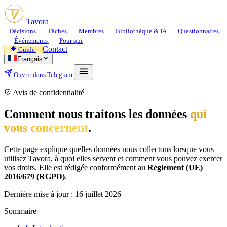
Tavora
Décisions
Tâches
Membres
Bibliothèque & IA
Questionnaires
Événements
Pour qui
Contact
Guide
Français
Ouvrir dans Telegram
Avis de confidentialité
Comment nous traitons les données
qui
vous concernent
.
Cette page explique quelles données nous collectons lorsque vous
utilisez Tavora, à quoi elles servent et comment vous pouvez exercer
vos droits. Elle est rédigée conformément au
Règlement (UE)
2016/679 (RGPD)
.
Dernière mise à jour :
16 juillet 2026
Sommaire