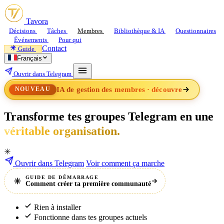
Tavora
Décisions
Tâches
Membres
Bibliothèque & IA
Questionnaires
Événements
Pour qui
Contact
Guide
Français
Ouvrir dans Telegram
IA de gestion des membres · découvre
NOUVEAU
Transforme
tes
groupes
Telegram
en
une
véritable organisation.
Ouvrir dans Telegram
Voir comment ça marche
GUIDE DE DÉMARRAGE
Comment créer ta première communauté
Rien à installer
Fonctionne dans tes groupes actuels