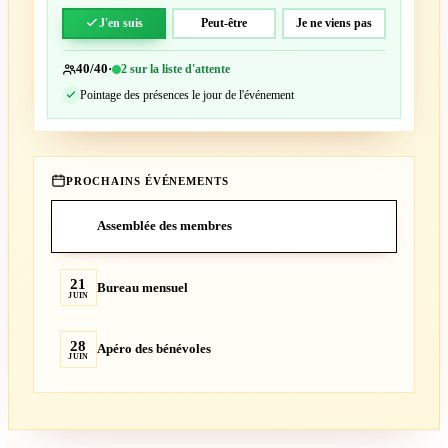
J'en suis
Peut-être
Je ne viens pas
40/40
·
2 sur la liste d'attente
Pointage des présences le jour de l'événement
PROCHAINS ÉVÉNEMENTS
14
Assemblée des membres
JUIN
21
Bureau mensuel
JUIN
28
Apéro des bénévoles
JUIN