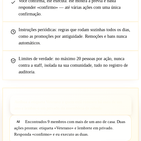
Você confirma, ele executa: ele mostra a prévia e basta
responder «confirmo» — até várias ações com uma única
confirmação.
Instruções periódicas: regras que rodam sozinhas todos os dias,
como as promoções por antiguidade. Remoções e bans nunca
automáticos.
Limites de verdade: no máximo 20 pessoas por ação, nunca
contra a staff, isolada na sua comunidade, tudo no registro de
auditoria.
Atribua a etiqueta Veterano a quem está conosco há mais de um
ano e lembre-o em privado da assembleia de sábado
Encontrados 9 membros com mais de um ano de casa. Duas
AI
ações prontas: etiqueta «Veterano» e lembrete em privado.
Responda «confirmo» e eu executo as duas.