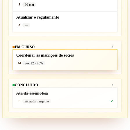
20 mai
J
Atualizar o regulamento
—
A
EM CURSO
1
Coordenar as inscrições de sócios
Sex 12 · 70%
M
CONCLUÍDO
1
Ata da assembleia
✓
assinada · arquivo
S