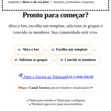
template e
deixe-o do seu jeito
— funções, permissões, etiquetas.
Pronto para começar?
Abra o bot, escolha um template, adicione os grupos e
convide os membros. Sua comunidade está viva.
→
→
Abra o bot
Escolha um template
01
02
→
Adicione os grupos
Convide os membros
03
04
Ler o guia inicial
Abrir o Tavora no Telegram
Siga o
Canal Tavora
para novidades e atualizações
Nada para instalar
Nada para configurar
Nenhum app novo para seus membros