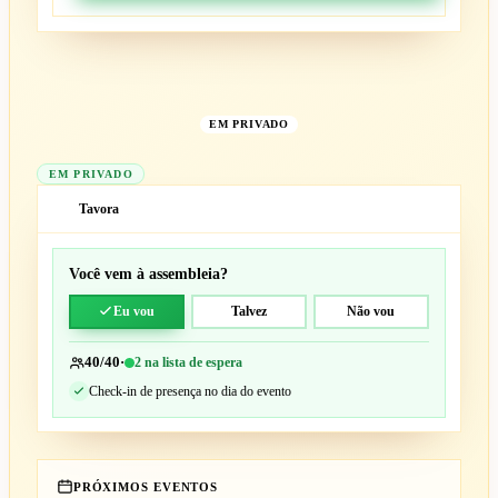
EM PRIVADO
EM PRIVADO
Tavora
T
Você vem à assembleia?
Eu vou
Talvez
Não vou
40/40
·
2 na lista de espera
Check-in de presença no dia do evento
PRÓXIMOS EVENTOS