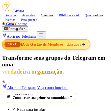
Tavora
Decisões
As tarefas
Membros
Biblioteca e AI
Questionários
Eventos
Para quem é
Guia
Contato
Português
Abrir no Telegram
IA de Gestão de Membros · descubra
NOVO
Transforme
seus
grupos
do
Telegram
em
uma
verdadeira organização.
Abrir no Telegram
Veja como funciona
GUIA INICIAL
Como criar sua primeira comunidade
Nada para instalar