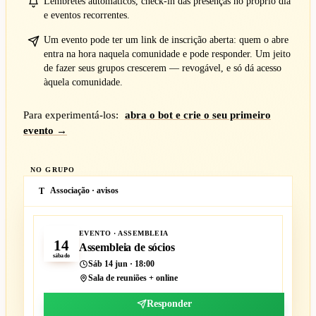
Lembretes automáticos, check-in das presenças no próprio dia
e eventos recorrentes.
Um evento pode ter um link de inscrição aberta: quem o abre
entra na hora naquela comunidade e pode responder. Um jeito
de fazer seus grupos crescerem — revogável, e só dá acesso
àquela comunidade.
Para experimentá-los:
abra o bot e crie o seu primeiro
evento →
NO GRUPO
Associação · avisos
T
JUNHO
EVENTO · ASSEMBLEIA
14
Assembleia de sócios
sábado
Sáb 14 jun · 18:00
Sala de reuniões + online
Responder