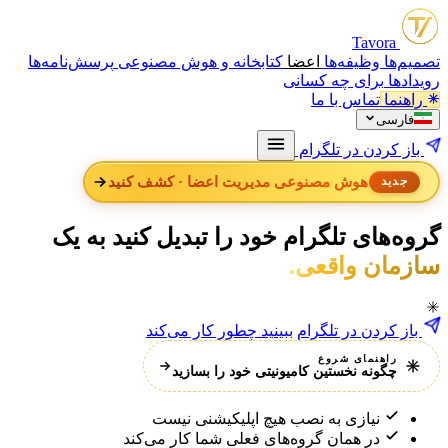
Tavora
صمیم‌ها
وظیفه‌ها
اعضا
کتابخانه و هوش مصنوعی
پرسش‌نامه‌ها
ویدادها
برای چه کسانی
راهنما
تماس با ما
فارسی
باز کردن در تلگرام
هوش مصنوعی مدیریت اعضا · کشف کنید
جدید
روه‌های
تلگرام
خود
را
تبدیل
کنید
به
یک
ازمان واقعی.
باز کردن در تلگرام
ببینید چطور کار می‌کند
راهنمای شروع
چگونه نخستین کامیونیتی خود را بسازید
نیازی به نصب هیچ اپلیکیشنی نیست
در همان گروه‌های فعلی شما کار می‌کند