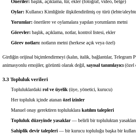
Öneriler:
başlık, açıklama, tür, ekler (fotoğraf, video, belge)
Oylar:
Kullanıcı Kimliğinle ilişkilendirilmiş oy türü (lehte/aleyht
Yorumlar:
önerilere ve oylamalara yapılan yorumların metni
Görevler:
başlık, açıklama, notlar, kontrol listesi, ekler
Görev notları:
notların metni (herkese açık veya özel)
Girdiğin orijinal biçimlendirmeyi (kalın, italik, bağlantılar, Teleg
animasyonlu emojiler, görüntü olarak değil,
sayısal tanımlayıcı
(özel 
3.3 Topluluk verileri
Topluluklardaki
rol ve üyelik
(üye, yönetici, kurucu)
Her topluluk içinde atanan
özel izinler
Manuel onay gerektiren topluluklara
katılım talepleri
Topluluk düzeyinde yasaklar
— belirli bir topluluktan yasaklan
Sahiplik devir talepleri
— bir kurucu topluluğu başka bir kullanı