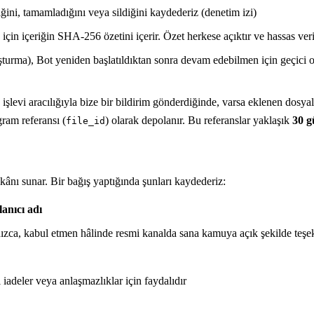
ini, tamamladığını veya sildiğini kaydederiz (denetim izi)
çin içeriğin SHA-256 özetini içerir. Özet herkese açıktır ve hassas ver
urma), Bot yeniden başlatıldıktan sonra devam edebilmen için geçici o
levi aracılığıyla bize bir bildirim gönderdiğinde, varsa eklenen dosyala
gram referansı (
) olarak depolanır. Bu referanslar yaklaşık
30 g
file_id
kânı sunar. Bir bağış yaptığında şunları kaydederiz:
anıcı adı
zca, kabul etmen hâlinde resmi kanalda sana kamuya açık şekilde teşekk
sı iadeler veya anlaşmazlıklar için faydalıdır