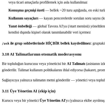
veya ticari amaçlarla profillemek için asla kullanılmaz
Konuşma geçmişi özeti
— bellek ~20 turu aştığında, en eski turlar
Kullanım sayaçları
— kayan pencerelerde sorulan soru sayısı (kul
Yanıt önbelleği
— global Tavora AI'ya (/start menüsü) yöneltilen 
kendisi dışında kişisel olarak tanımlanabilir veri içermez
ile grup sohbetlerinde HİÇBİR bellek kaydedilmez
: gruptaki
/ask
3.10 AI Talimatlarının otomatik moderasyonu
Bir topluluğun kurucusu veya yöneticisi bir
AI Talimatı
(asistanın iz
gönderilir. Talimat kullanım politikalarını ihlal ediyorsa (hakaret, pro
Sağlayıcıya yalnızca talimatın metni gönderilir — yönetici veya toplulu
3.11 Üye Yönetim AI (ekip için)
Kurucu veya bir yönetici
Üye Yönetim AI
'yı (yalnızca ekibe ayrılmış