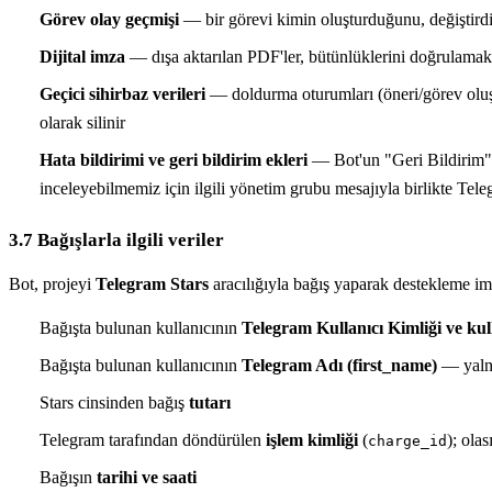
Görev olay geçmişi
— bir görevi kimin oluşturduğunu, değiştirdiğ
Dijital imza
— dışa aktarılan PDF'ler, bütünlüklerini doğrulamak i
Geçici sihirbaz verileri
— doldurma oturumları (öneri/görev oluşt
olarak silinir
Hata bildirimi ve geri bildirim ekleri
— Bot'un "Geri Bildirim" iş
inceleyebilmemiz için ilgili yönetim grubu mesajıyla birlikte Tele
3.7 Bağışlarla ilgili veriler
Bot, projeyi
Telegram Stars
aracılığıyla bağış yaparak destekleme im
Bağışta bulunan kullanıcının
Telegram Kullanıcı Kimliği ve kull
Bağışta bulunan kullanıcının
Telegram Adı (first_name)
— yalnı
Stars cinsinden bağış
tutarı
Telegram tarafından döndürülen
işlem kimliği
(
); ola
charge_id
Bağışın
tarihi ve saati