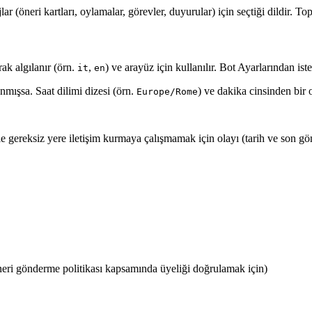
öneri kartları, oylamalar, görevler, duyurular) için seçtiği dildir. Topl
k algılanır (örn.
,
) ve arayüz için kullanılır. Bot Ayarlarından ist
it
en
nmışsa. Saat dilimi dizesi (örn.
) ve dakika cinsinden bir 
Europe/Rome
 gereksiz yere iletişim kurmaya çalışmamak için olayı (tarih ve son gön
 öneri gönderme politikası kapsamında üyeliği doğrulamak için)