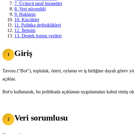
7.
Üçüncü taraf hizmetler
8.
Veri güvenliği
9.
Hakların
10.
Küçükler
11.
Politika değişiklikleri
12.
İletişim
13.
Destek formu verileri
Giriş
1
Tavora ("Bot"), topluluk, öneri, oylama ve iş birliğine dayalı görev yö
açıklar.
Bot'u kullanarak, bu politikada açıklanan uygulamaları kabul etmiş ol
Veri sorumlusu
2