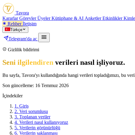
Tavora
Kararlar
Görevler
Üyeler
Kütüphane & AI
Anketler
Etkinlikler
Kimle
Rehber
İletişim
Türkçe
Telegram'da aç
Gizlilik bildirimi
Seni ilgilendiren
verileri nasıl işliyoruz.
Bu sayfa, Tavora'yı kullandığında hangi verileri topladığımızı, bu veril
Son güncelleme:
16 Temmuz 2026
İçindekiler
1.
Giriş
2.
Veri sorumlusu
3.
Toplanan veriler
4.
Verileri nasıl kullanıyoruz
5.
Verilerin görünürlüğü
6.
Verilerin saklanması