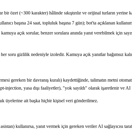
 bir özet (~300 karakter) hâlinde sıkıştırılır ve orijinal turların yerine 
lanıcı başına 24 saat, topluluk başına 7 gün); bot'ta açıklanan kullanım
kamuya açık sorular, benzer sorulara anında yanıt verebilmek için sayıs
 her soru gizlilik nedeniyle izoledir. Kamuya açık yanıtlar bağımsız kalır
lemesi gereken bir davranış kuralı) kaydettiğinde, talimatın metni otoma
mpt-injection, yasa dışı faaliyetler), "yok sayıldı" olarak işaretlenir ve
k üyelerine ait başka hiçbir kişisel veri gönderilmez.
 asistan) kullanırsa, yanıt vermek için gereken veriler AI sağlayıcısı tar