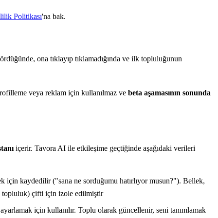
lik Politikası
'na bak.
rdüğünde, ona tıklayıp tıklamadığında ve ilk topluluğunun
rofilleme veya reklam için kullanılmaz ve
beta aşamasının sonunda
stanı
içerir. Tavora AI ile etkileşime geçtiğinde aşağıdaki verileri
lmek için kaydedilir ("sana ne sorduğumu hatırlıyor musun?"). Bellek,
opluluk) çifti için izole edilmiştir
 ayarlamak için kullanılır. Toplu olarak güncellenir, seni tanımlamak