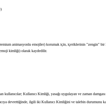
e)
ram Premium animasyonlu emojiler) korumak için, içeriklerinin "zengin
emoji kimliği) olarak kaydedilir.
an kullanıcılar; Kullanıcı Kimliği, yasağı uygulayan ve zaman damgası 
cıya devrettiğinde, ilgili iki Kullanıcı Kimliğini ve talebin durumunu k