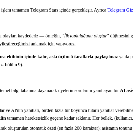
z: işlem tamamen Telegram Stars içinde gerçekleşir. Ayrıca
Telegram Gizli
plu olayları kaydederiz — örneğin,
"İlk topluluğunu oluştur"
düğmesini gö
leştireceğimizi anlamak için yapıyoruz.
ra ekibinin içinde kalır
,
asla üçüncü taraflarla paylaşılmaz
ya da p
kz. bölüm 9).
emel bilgi tabanına dayanarak üyelerin sorularını yanıtlayan bir
AI asi
ar ve AI'nın yanıtları, birden fazla tur boyunca tutarlı yanıtlar verebi
gün
tamamen hareketsizlik geçene kadar saklanır. Her bellek, (kullanıcı, t
arak oluşturulan otomatik özeti (en fazla 200 karakter); asistanın tonunu