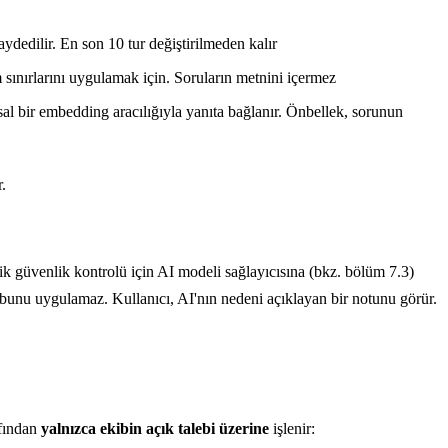
kaydedilir. En son 10 tur değiştirilmeden kalır
 sınırlarını uygulamak için. Soruların metnini içermez
al bir embedding aracılığıyla yanıta bağlanır. Önbellek, sorunun
.
tik güvenlik kontrolü için AI modeli sağlayıcısına (bkz. bölüm 7.3)
 AI bunu uygulamaz. Kullanıcı, AI'nın nedeni açıklayan bir notunu görür.
afından
yalnızca ekibin açık talebi üzerine
işlenir: