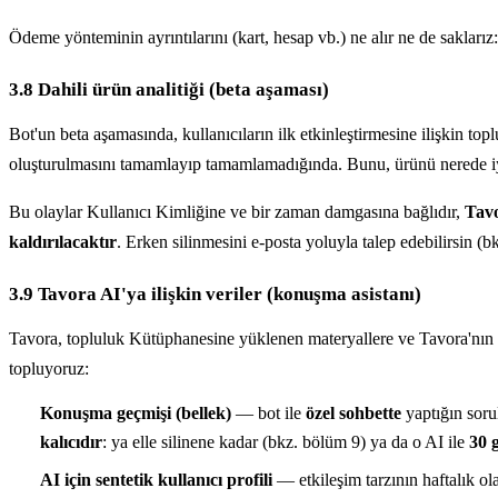
Ödeme yönteminin ayrıntılarını (kart, hesap vb.) ne alır ne de sakları
3.8 Dahili ürün analitiği (beta aşaması)
Bot'un beta aşamasında, kullanıcıların ilk etkinleştirmesine ilişkin to
oluşturulmasını tamamlayıp tamamlamadığında. Bunu, ürünü nerede iyi
Bu olaylar Kullanıcı Kimliğine ve bir zaman damgasına bağlıdır,
Tavo
kaldırılacaktır
. Erken silinmesini e-posta yoluyla talep edebilirsin (b
3.9 Tavora AI'ya ilişkin veriler (konuşma asistanı)
Tavora, topluluk Kütüphanesine yüklenen materyallere ve Tavora'nın t
topluyoruz:
Konuşma geçmişi (bellek)
— bot ile
özel sohbette
yaptığın sorul
kalıcıdır
: ya elle silinene kadar (bkz. bölüm 9) ya da o AI ile
30 
AI için sentetik kullanıcı profili
— etkileşim tarzının haftalık ol