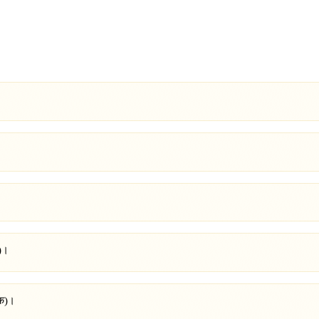
ी)।
यक)।