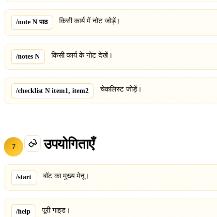
किसी कार्य में नोट जोड़ें।
/note N पाठ
किसी कार्य के नोट देखें।
/notes N
चेकलिस्ट जोड़ें।
/checklist N item1, item2
उपयोगिताएँ
7
बॉट का मुख्य मेनू।
/start
पूरी गाइड।
/help