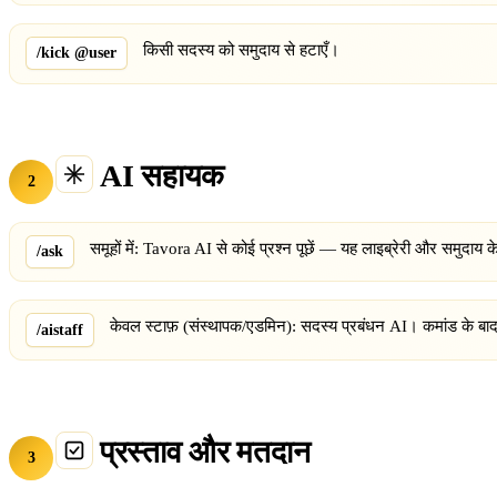
किसी सदस्य को समुदाय से हटाएँ।
/kick @user
AI सहायक
2
समूहों में: Tavora AI से कोई प्रश्न पूछें — यह लाइब्रेरी और समुदाय क
/ask
केवल स्टाफ़ (संस्थापक/एडमिन): सदस्य प्रबंधन AI। कमांड के बाद
/aistaff
प्रस्ताव और मतदान
3