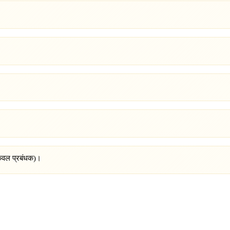
।
(केवल प्रबंधक)।