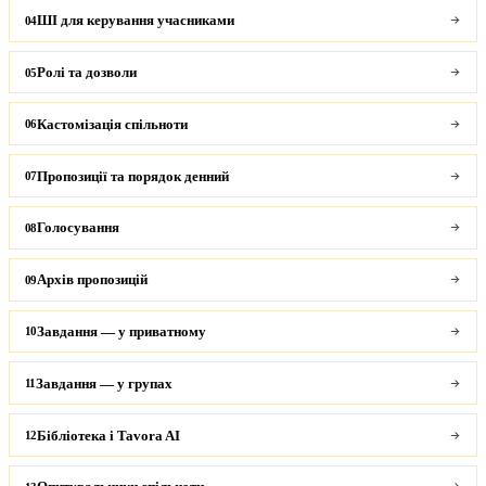
ШІ для керування учасниками
04
Ролі та дозволи
05
Кастомізація спільноти
06
Пропозиції та порядок денний
07
Голосування
08
Архів пропозицій
09
Завдання — у приватному
10
Завдання — у групах
11
Бібліотека і Tavora AI
12