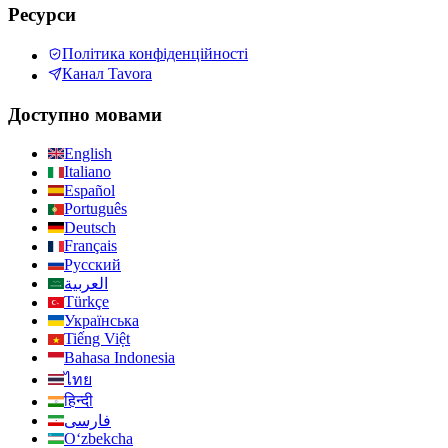
Ресурси
Політика конфіденційності
Канал Tavora
Доступно мовами
English
Italiano
Español
Português
Deutsch
Français
Русский
العربية
Türkçe
Українська
Tiếng Việt
Bahasa Indonesia
ไทย
हिन्दी
فارسی
Oʻzbekcha