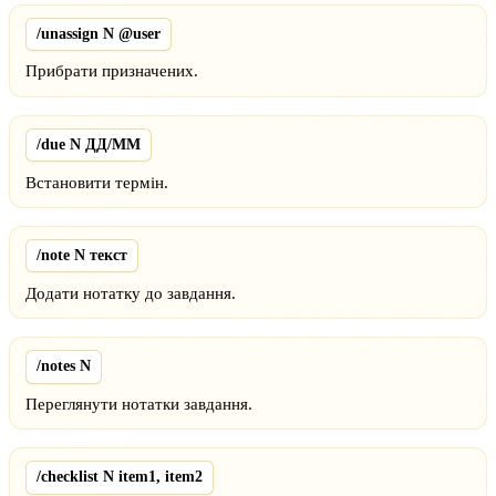
/unassign N @user
Прибрати призначених.
/due N ДД/ММ
Встановити термін.
/note N текст
Додати нотатку до завдання.
/notes N
Переглянути нотатки завдання.
/checklist N item1, item2