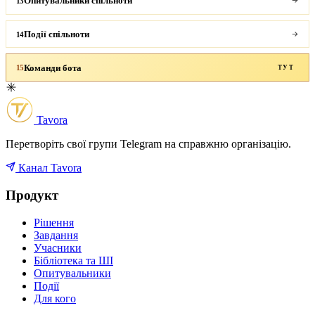
Опитувальники спільноти
13
Події спільноти
14
Команди бота
15
ТУТ
Tavora
Перетворіть свої групи Telegram на справжню організацію.
Канал Tavora
Продукт
Рішення
Завдання
Учасники
Бібліотека та ШІ
Опитувальники
Події
Для кого