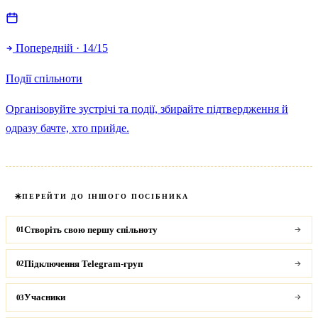
Попередній · 14/15
Події спільноти
Організовуйте зустрічі та події, збирайте підтвердження й
одразу бачте, хто прийде.
ПЕРЕЙТИ ДО ІНШОГО ПОСІБНИКА
Створіть свою першу спільноту
01
Підключення Telegram-груп
02
Учасники
03