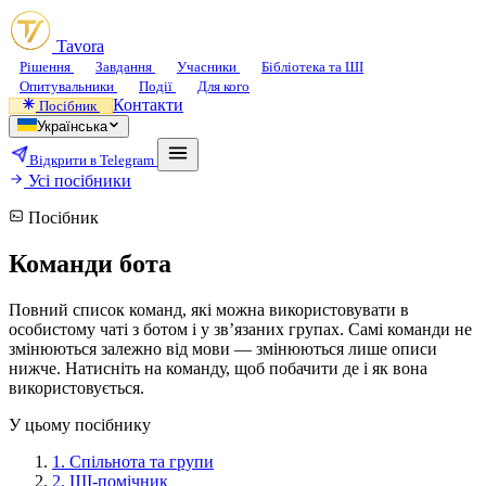
Tavora
Рішення
Завдання
Учасники
Бібліотека та ШІ
Опитувальники
Події
Для кого
Контакти
Посібник
Українська
Відкрити в Telegram
Усі посібники
Посібник
Команди бота
Повний список команд, які можна використовувати в
особистому чаті з ботом і у зв’язаних групах. Самі команди не
змінюються залежно від мови — змінюються лише описи
нижче. Натисніть на команду, щоб побачити де і як вона
використовується.
У цьому посібнику
1.
Спільнота та групи
2.
ШІ-помічник