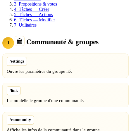
3.
Propositions & votes
4.
Tâches — Créer
5.
Tâches — Actions
6.
Tâches — Modifier
7.
Utilitaires
Communauté & groupes
1
/settings
Ouvre les paramètres du groupe lié.
/link
Lie ou délie le groupe d'une communauté.
/community
Affiche les infos de la communauté dans le groupe.