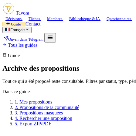
Tavora
Décisions
Tâches
Membres
Bibliothèque & IA
Questionnaires
Contact
Guide
Français
Ouvrir dans Telegram
Tous les guides
Guide
Archive des propositions
Tout ce qui a été proposé reste consultable. Filtres par statut, type, 
Dans ce guide
1.
Mes propositions
2.
Propositions de la communauté
3.
Propositions masquées
4.
Rechercher une proposition
5.
Export ZIP/PDF