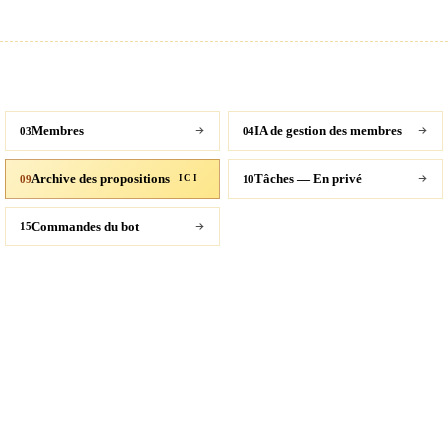
Membres
IA de gestion des membres
03
04
Archive des propositions
Tâches — En privé
09
10
ICI
Commandes du bot
15