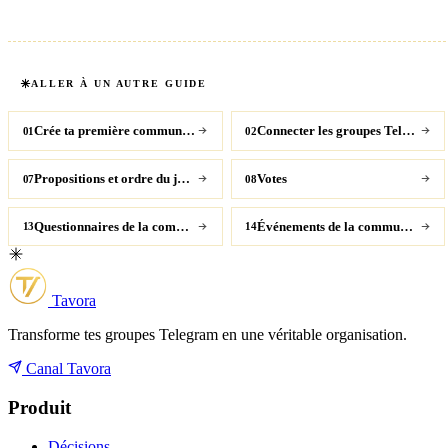
ALLER À UN AUTRE GUIDE
Crée ta première communauté
Connecter les groupes Telegram
01
02
Propositions et ordre du jour
Votes
07
08
Questionnaires de la communauté
Événements de la communauté
13
14
Tavora
Transforme tes groupes Telegram en une véritable organisation.
Canal Tavora
Produit
Décisions