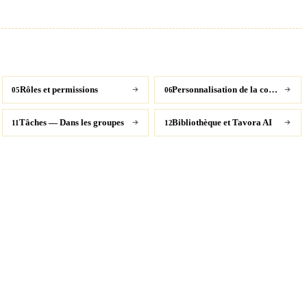
Rôles et permissions
Personnalisation de la communauté
05
06
Tâches — Dans les groupes
Bibliothèque et Tavora AI
11
12