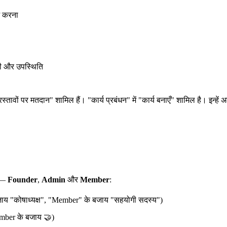
म करना
ी और उपस्थिति
प्रस्तावों पर मतदान" शामिल हैं। "कार्य प्रबंधन" में "कार्य बनाएँ" शामिल है। इन
ं —
Founder
,
Admin
और
Member
:
जाय "कोषाध्यक्ष", "Member" के बजाय "सहयोगी सदस्य")
Member के बजाय 🤝)