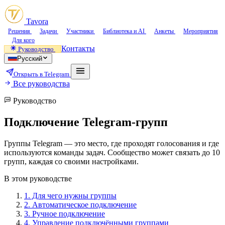
Tavora
Решения
Задачи
Участники
Библиотека и AI
Анкеты
Мероприятия
Для кого
Контакты
Руководство
Русский
Открыть в Telegram
Все руководства
Руководство
Подключение Telegram-групп
Группы Telegram — это место, где проходят голосования и где
используются команды задач. Сообщество может связать до 10
групп, каждая со своими настройками.
В этом руководстве
1.
Для чего нужны группы
2.
Автоматическое подключение
3.
Ручное подключение
4.
Управление подключёнными группами