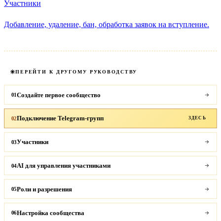
Участники
Добавление, удаление, бан, обработка заявок на вступление.
ПЕРЕЙТИ К ДРУГОМУ РУКОВОДСТВУ
Создайте первое сообщество
01
Подключение Telegram-групп
02
ЗДЕСЬ
Участники
03
AI для управления участниками
04
Роли и разрешения
05
Настройка сообщества
06