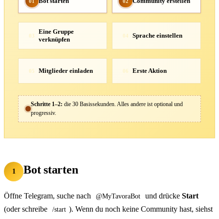
Bot starten
Community erstellen
01
02
Eine Gruppe
Sprache einstellen
03
04
verknüpfen
Mitglieder einladen
Erste Aktion
05
06
Schritte 1–2:
die 30 Basissekunden. Alles andere ist optional und
progressiv.
Bot starten
1
Öffne Telegram, suche nach
und drücke
Start
@MyTavoraBot
(oder schreibe
). Wenn du noch keine Community hast, siehst
/start