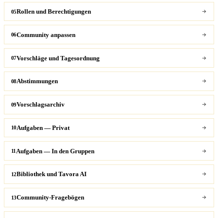
Rollen und Berechtigungen
05
Community anpassen
06
Vorschläge und Tagesordnung
07
Abstimmungen
08
Vorschlagsarchiv
09
Aufgaben — Privat
10
Aufgaben — In den Gruppen
11
Bibliothek und Tavora AI
12
Community-Fragebögen
13