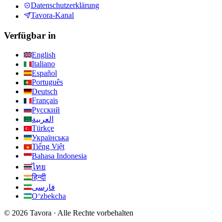
Datenschutzerklärung
Tavora-Kanal
Verfügbar in
English
Italiano
Español
Português
Deutsch
Français
Русский
العربية
Türkçe
Українська
Tiếng Việt
Bahasa Indonesia
ไทย
हिन्दी
فارسی
Oʻzbekcha
© 2026 Tavora · Alle Rechte vorbehalten