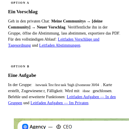
OPTION A
Ein Vorschlag
Geh in den privaten Chat:
Meine Communitys → [deine
Community] → Neuer Vorschlag
. Veröffentliche ihn in der
Gruppe, öffne die Abstimmung, lass abstimmen, exportiere das PDF.
Für den vollständigen Ablauf:
Leitfaden Vorschläge und
Tagesordnung
und
Leitfaden Abstimmungen
.
OPTION B
Eine Aufgabe
In der Gruppe:
. Karte
/newtask Test first task !high @someone 30/04
erstellt, Zugewiesene:r, Fälligkeit. Wird mit
geschlossen.
/done
Befehle und erweiterte Funktionen:
Leitfaden Aufgaben — In den
Gruppen
und
Leitfaden Aufgaben — Im Privaten
.