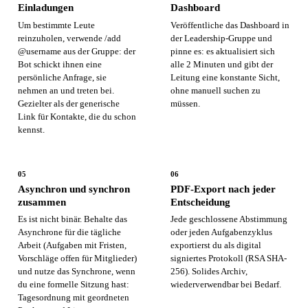
Einladungen
Dashboard
Um bestimmte Leute
Veröffentliche das Dashboard in
reinzuholen, verwende /add
der Leadership-Gruppe und
@username aus der Gruppe: der
pinne es: es aktualisiert sich
Bot schickt ihnen eine
alle 2 Minuten und gibt der
persönliche Anfrage, sie
Leitung eine konstante Sicht,
nehmen an und treten bei.
ohne manuell suchen zu
Gezielter als der generische
müssen.
Link für Kontakte, die du schon
kennst.
05
06
Asynchron und synchron
PDF-Export nach jeder
zusammen
Entscheidung
Es ist nicht binär. Behalte das
Jede geschlossene Abstimmung
Asynchrone für die tägliche
oder jeden Aufgabenzyklus
Arbeit (Aufgaben mit Fristen,
exportierst du als digital
Vorschläge offen für Mitglieder)
signiertes Protokoll (RSA SHA-
und nutze das Synchrone, wenn
256). Solides Archiv,
du eine formelle Sitzung hast:
wiederverwendbar bei Bedarf.
Tagesordnung mit geordneten