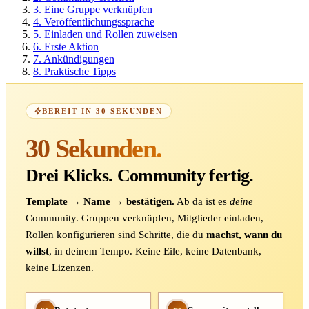
3.
Eine Gruppe verknüpfen
4.
Veröffentlichungssprache
5.
Einladen und Rollen zuweisen
6.
Erste Aktion
7.
Ankündigungen
8.
Praktische Tipps
BEREIT IN 30 SEKUNDEN
30 Sekunden.
Drei Klicks. Community fertig.
Template → Name → bestätigen.
Ab da ist es
deine
Community. Gruppen verknüpfen, Mitglieder einladen,
Rollen konfigurieren sind Schritte, die du
machst, wann du
willst
, in deinem Tempo. Keine Eile, keine Datenbank,
keine Lizenzen.