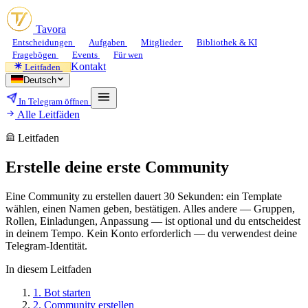
Tavora
Entscheidungen
Aufgaben
Mitglieder
Bibliothek & KI
Fragebögen
Events
Für wen
Kontakt
Leitfaden
Deutsch
In Telegram öffnen
Alle Leitfäden
Leitfaden
Erstelle deine erste Community
Eine Community zu erstellen dauert 30 Sekunden: ein Template
wählen, einen Namen geben, bestätigen. Alles andere — Gruppen,
Rollen, Einladungen, Anpassung — ist optional und du entscheidest
in deinem Tempo. Kein Konto erforderlich — du verwendest deine
Telegram-Identität.
In diesem Leitfaden
1.
Bot starten
2.
Community erstellen