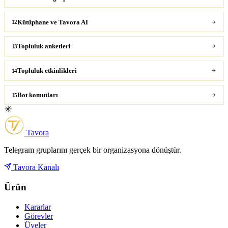
Kütüphane ve Tavora AI
12
Topluluk anketleri
13
Topluluk etkinlikleri
14
Bot komutları
15
Tavora
Telegram gruplarını gerçek bir organizasyona dönüştür.
Tavora Kanalı
Ürün
Kararlar
Görevler
Üyeler