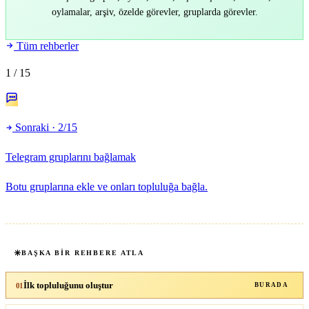
oylamalar, arşiv, özelde görevler, gruplarda görevler.
Tüm rehberler
1
/ 15
Sonraki · 2/15
Telegram gruplarını bağlamak
Botu gruplarına ekle ve onları topluluğa bağla.
BAŞKA BIR REHBERE ATLA
İlk topluluğunu oluştur
01
BURADA