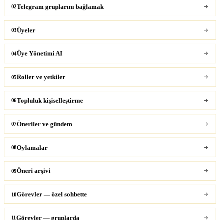
Telegram gruplarını bağlamak
02
Üyeler
03
Üye Yönetimi AI
04
Roller ve yetkiler
05
Topluluk kişiselleştirme
06
Öneriler ve gündem
07
Oylamalar
08
Öneri arşivi
09
Görevler — özel sohbette
10
Görevler — gruplarda
11