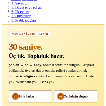
4.
Yayın dili
5.
Davet et ve rol ata
6.
İlk eylem
7.
Duyurular
8.
Pratik ipuçları
30 SANIYEDE HAZIR
30 saniye.
Üç tık. Topluluk hazır.
Şablon → ad → onay.
Sonrası
senin
topluluğun. Grupları
bağlamak, üyeleri davet etmek, rolleri yapılandırmak —
bunları
istediğin zaman
, kendi temponda yaparsın. Acele
yok, veritabanı yok, lisans yok.
Botu başlat
Topluluğu oluştur
01
02