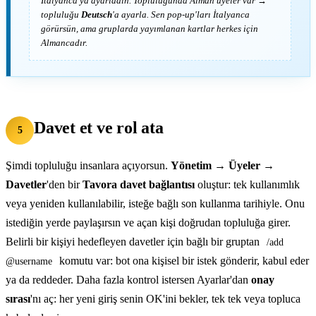
İtalyanca
'ya ayarladın. Topluluğunda Alman üyeler var →
topluluğu
Deutsch
'a ayarla. Sen pop-up'ları İtalyanca
görürsün, ama gruplarda yayımlanan kartlar herkes için
Almancadır.
Davet et ve rol ata
5
Şimdi topluluğu insanlara açıyorsun.
Yönetim → Üyeler →
Davetler
'den bir
Tavora davet bağlantısı
oluştur: tek kullanımlık
veya yeniden kullanılabilir, isteğe bağlı son kullanma tarihiyle. Onu
istediğin yerde paylaşırsın ve açan kişi doğrudan topluluğa girer.
Belirli bir kişiyi hedefleyen davetler için bağlı bir gruptan
/add
komutu var: bot ona kişisel bir istek gönderir, kabul eder
@username
ya da reddeder. Daha fazla kontrol istersen Ayarlar'dan
onay
sırası
'nı aç: her yeni giriş senin OK'ini bekler, tek tek veya topluca