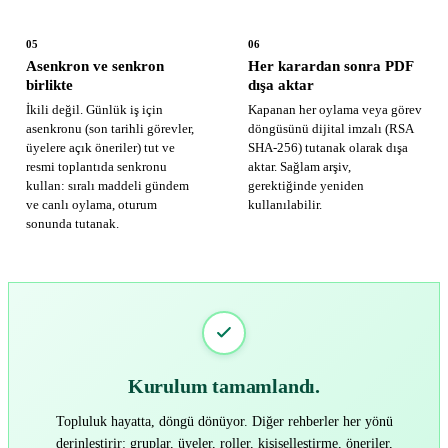
05
06
Asenkron ve senkron
Her karardan sonra PDF
birlikte
dışa aktar
İkili değil. Günlük iş için
Kapanan her oylama veya görev
asenkronu (son tarihli görevler,
döngüsünü dijital imzalı (RSA
üyelere açık öneriler) tut ve
SHA-256) tutanak olarak dışa
resmi toplantıda senkronu
aktar. Sağlam arşiv,
kullan: sıralı maddeli gündem
gerektiğinde yeniden
ve canlı oylama, oturum
kullanılabilir.
sonunda tutanak.
Kurulum tamamlandı.
Topluluk hayatta, döngü dönüyor. Diğer rehberler her yönü
derinleştirir: gruplar, üyeler, roller, kişiselleştirme, öneriler,