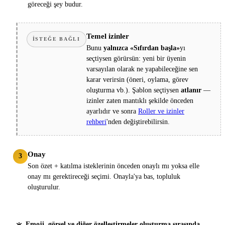
göreceği şey budur.
Temel izinler
İSTEĞE BAĞLI
Bunu
yalnızca «Sıfırdan başla»
yı
seçtiysen görürsün: yeni bir üyenin
varsayılan olarak ne yapabileceğine sen
karar verirsin (öneri, oylama, görev
oluşturma vb.). Şablon seçtiysen
atlanır
—
izinler zaten mantıklı şekilde önceden
ayarlıdır ve sonra
Roller ve izinler
rehberi
'nden değiştirebilirsin.
Onay
3
Son özet + katılma isteklerinin önceden onaylı mı yoksa elle
onay mı gerektireceği seçimi. Onayla'ya bas, topluluk
oluşturulur.
Emoji, görsel ve diğer özelleştirmeler oluşturma sırasında