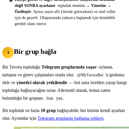
değil SONRA ayarlanır
: topluluk menüsü →
Yönetim →
Özelleştir
. Aynısı
yayın dili
(ileride göreceksin) ve özel roller
için de geçerli. Oluşturmada yalnızca başlamak için kesinlikle
gerekli olanı isteriz.
Bir grup bağla
3
Bir Tavora topluluğu
Telegram gruplarında yaşar
: oylama,
tartışma ve görev çalışmaları orada olur.
'u grubuna
@MyTavoraBot
ekle ve
yönetici olarak yetkilendir
— bot sana özelden yazıp hangi
topluluğa bağlayacağını sorar. Alternatif olarak, botun zaten
bulunduğu bir gruptan
yaz.
/link
Bir topluluk en fazla
10 grup
bağlayabilir, her birinin kendi ayarları
olur. Ayrıntılar için
Telegram gruplarını bağlama rehberi
.