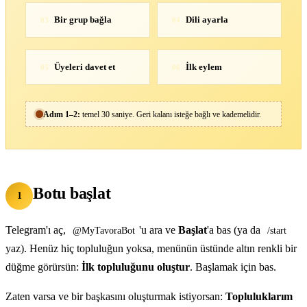
Bir grup bağla
Dili ayarla
03
04
Üyeleri davet et
İlk eylem
05
06
Adım 1–2:
temel 30 saniye. Geri kalanı isteğe bağlı ve kademelidir.
Botu başlat
1
Telegram'ı aç,
'u ara ve
Başlat
'a bas (ya da
@MyTavoraBot
/start
yaz). Henüz hiç topluluğun yoksa, menünün üstünde altın renkli bir
düğme görürsün:
İlk topluluğunu oluştur
. Başlamak için bas.
Zaten varsa ve bir başkasını oluşturmak istiyorsan:
Topluluklarım