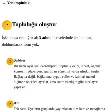
→
Yeni topluluk
.
Topluluğu oluştur
2
İşlem kısa ve doğrusal:
3 adım
, her seferinde tek bir alan,
doldurulacak form yok.
Şablon
1
Bir hazır ayar seç: dernek/parti, topluluk ekibi, şirket, öğrenci
konseyi, redaksiyon, apartman yönetimi ya da
sıfırdan başla
.
Bağlayıcı değil: bağlamına uygun roller ve izinleri makul
biçimde önceden ayarlar, ama sonra istediğin gibi ince ayar
yaparsın.
Ad
2
Tek satır. Üyelerin gruplarda yayımlanan tüm kart ve mesajlarda