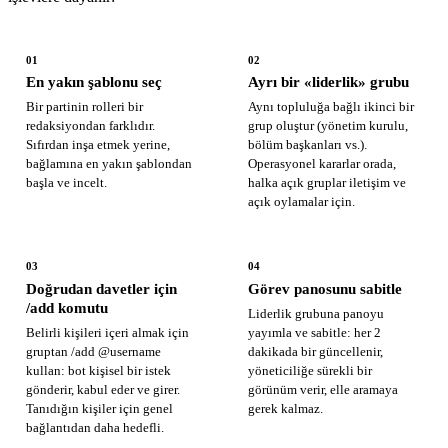
01
02
En yakın şablonu seç
Ayrı bir «liderlik» grubu
Bir partinin rolleri bir
Aynı topluluğa bağlı ikinci bir
redaksiyondan farklıdır.
grup oluştur (yönetim kurulu,
Sıfırdan inşa etmek yerine,
bölüm başkanları vs.).
bağlamına en yakın şablondan
Operasyonel kararlar orada,
başla ve incelt.
halka açık gruplar iletişim ve
açık oylamalar için.
03
04
Doğrudan davetler için
Görev panosunu sabitle
/add komutu
Liderlik grubuna panoyu
Belirli kişileri içeri almak için
yayımla ve sabitle: her 2
gruptan /add @username
dakikada bir güncellenir,
kullan: bot kişisel bir istek
yöneticiliğe sürekli bir
gönderir, kabul eder ve girer.
görünüm verir, elle aramaya
Tanıdığın kişiler için genel
gerek kalmaz.
bağlantıdan daha hedefli.