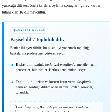
yazacağı dili seç: öneri kartları, oylama sonuçları, görev kartları,
tutanaklar.
16 dil
mevcuttur.
ANAHTAR KAVRAM
Kişisel dil
≠
topluluk dili.
Bunlar
iki ayrı dildir
; bu ikisini iyi yönetmek topluluğu
başkalarına profesyonel gösteren şeydir.
Kişisel dilin
seninle
botla özel mesajlarda
: menüler, açılır
pencereler, bildirimler. Herkes kendininkini seçer.
Topluluk dili
tektir ve kurucu karar verir.
Gruplarda
herkesin gördüğü dildir: öneri kartları, oylar, görevler,
tutanaklar.
Örnek: İtalyansın, Berlin'de yaşıyorsun, botu kendin için