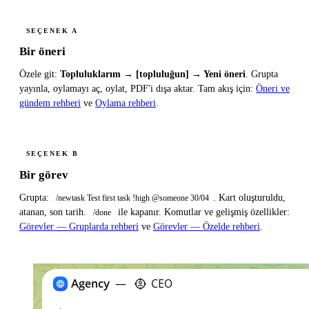
SEÇENEK A
Bir öneri
Özele git:
Topluluklarım → [topluluğun] → Yeni öneri
. Grupta
yayınla, oylamayı aç, oylat, PDF'i dışa aktar. Tam akış için:
Öneri ve
gündem rehberi
ve
Oylama rehberi
.
SEÇENEK B
Bir görev
Grupta:
. Kart oluşturuldu,
/newtask Test first task !high @someone 30/04
atanan, son tarih.
ile kapanır. Komutlar ve gelişmiş özellikler:
/done
Görevler — Gruplarda rehberi
ve
Görevler — Özelde rehberi
.