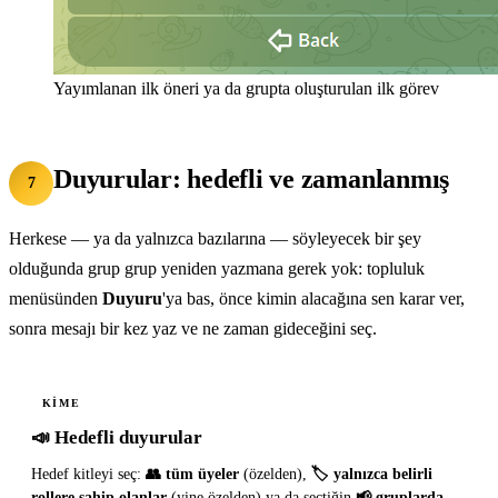
Yayımlanan ilk öneri ya da grupta oluşturulan ilk görev
Duyurular: hedefli ve zamanlanmış
7
Herkese — ya da yalnızca bazılarına — söyleyecek bir şey
olduğunda grup grup yeniden yazmana gerek yok: topluluk
menüsünden
Duyuru
'ya bas, önce kimin alacağına sen karar ver,
sonra mesajı bir kez yaz ve ne zaman gideceğini seç.
KIME
📣 Hedefli duyurular
Hedef kitleyi seç:
👥 tüm üyeler
(özelden),
🏷 yalnızca belirli
rollere sahip olanlar
(yine özelden) ya da seçtiğin
📢 gruplarda