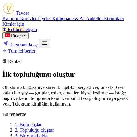
Tavora
Kararlar
Görevler
Üyeler
Kütüphane & AI
Anketler
Etkinlikler
Kimler için
Rehber
İletişim
Türkçe
Telegram'da aç
Tüm rehberler
Rehber
İlk topluluğunu oluştur
Oluşturmak 30 saniye sürer: bir şablon seç, ad ver, onayla. Geri
kalan her şey — gruplar, roller, davetler, kişiselleştirme — isteğe
bağlı ve kendi temponda karar verirsin. Hesap oluşturmaya gerek
yok, Telegram kimliğini kullanırsın.
Bu rehberde
1.
Botu başlat
2.
Topluluğu oluştur
3.
Bir grup bağla