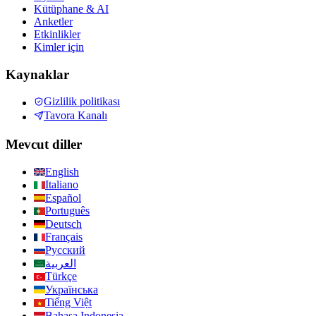
Kütüphane & AI
Anketler
Etkinlikler
Kimler için
Kaynaklar
Gizlilik politikası
Tavora Kanalı
Mevcut diller
English
Italiano
Español
Português
Deutsch
Français
Русский
العربية
Türkçe
Українська
Tiếng Việt
Bahasa Indonesia