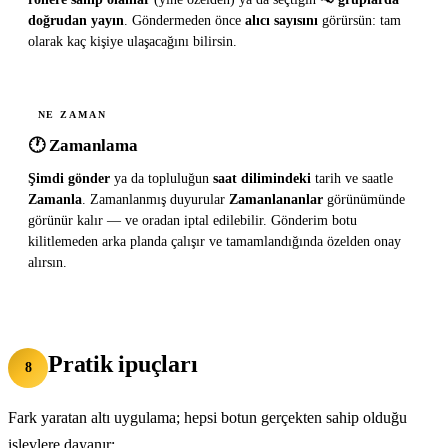
doğrudan yayın
. Göndermeden önce
alıcı sayısını
görürsün: tam
olarak kaç kişiye ulaşacağını bilirsin.
NE ZAMAN
🕐 Zamanlama
Şimdi gönder
ya da topluluğun
saat dilimindeki
tarih ve saatle
Zamanla
. Zamanlanmış duyurular
Zamanlananlar
görünümünde
görünür kalır — ve oradan iptal edilebilir. Gönderim botu
kilitlemeden arka planda çalışır ve tamamlandığında özelden onay
alırsın.
Pratik ipuçları
8
Fark yaratan altı uygulama; hepsi botun gerçekten sahip olduğu
işlevlere dayanır: