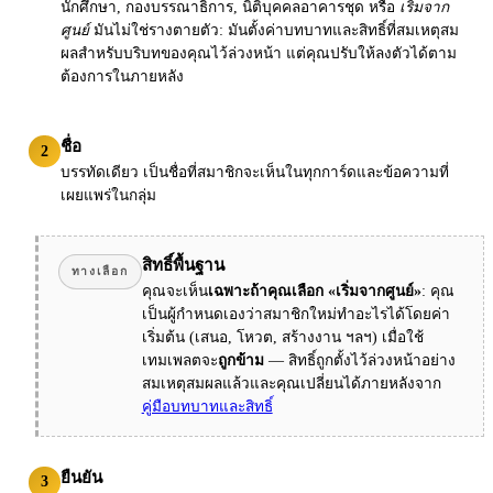
นักศึกษา, กองบรรณาธิการ, นิติบุคคลอาคารชุด หรือ
เริ่มจาก
ศูนย์
มันไม่ใช่รางตายตัว: มันตั้งค่าบทบาทและสิทธิ์ที่สมเหตุสม
ผลสำหรับบริบทของคุณไว้ล่วงหน้า แต่คุณปรับให้ลงตัวได้ตาม
ต้องการในภายหลัง
ชื่อ
2
บรรทัดเดียว เป็นชื่อที่สมาชิกจะเห็นในทุกการ์ดและข้อความที่
เผยแพร่ในกลุ่ม
สิทธิ์พื้นฐาน
ทางเลือก
คุณจะเห็น
เฉพาะถ้าคุณเลือก «เริ่มจากศูนย์»
: คุณ
เป็นผู้กำหนดเองว่าสมาชิกใหม่ทำอะไรได้โดยค่า
เริ่มต้น (เสนอ, โหวต, สร้างงาน ฯลฯ) เมื่อใช้
เทมเพลตจะ
ถูกข้าม
— สิทธิ์ถูกตั้งไว้ล่วงหน้าอย่าง
สมเหตุสมผลแล้วและคุณเปลี่ยนได้ภายหลังจาก
คู่มือบทบาทและสิทธิ์
ยืนยัน
3