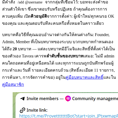
มีคำสั่ง
จากกลุ่มที่เชื่อมไว้: บอทจะส่งคำขอ
/add @username
ส่วนตัวให้เขา ซึ่งเขาตอบรับหรือปฏิเสธ ถ้าคุณต้องการการ
ควบคุมเพิ่ม เปิด
คิวอนุมัติ
จากการตั้งค่า: ผู้เข้าใหม่ทุกคนรอ OK
ของคุณ และคุณตอบรับทีละคนหรือทั้งหมดในคราวเดียว
บทบาทคือวิธีที่คุณมอบอำนาจต่างกันให้คนต่างกัน: Founder,
Admin, Member ที่เป็นบทบาทของระบบ บวกบทบาทกำหนดเอง
ได้ถึง
20
บทบาท — แต่ละบทบาทมีอีโมจิและสิทธิ์ที่ตั้งค่าได้เป็น
ของตัวเอง Tavora เคารพ
ลำดับชั้นของบทบาท
เสมอ: ไม่มี admin
คนใดถอดคนที่อยู่เหนือตนได้ และทุกการแบนถูกบันทึกพร้อมผู้
กระทำและวันที่ รายละเอียดครบถ้วน (สิทธิ์ละเอียด 11 รายการ,
การค้นหา, การจัดการคำขอ) อยู่ใน
คู่มือบทบาทและสิทธิ์
และใน
คู่มือสมาชิก