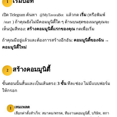
เริ่มบอท
1
เปิด Telegram ค้นหา
แล้วกด
เริ่ม
(หรือพิมพ์
@MyTavoraBot
) ถ้าคุณยังไม่มีคอมมูนิตี้ใด ๆ ด้านบนสุดของเมนูคุณจะ
/start
เห็นปุ่มสีทอง:
สร้างคอมมูนิตี้แรกของคุณ
กดเพื่อเริ่ม
ถ้าคุณมีอยู่แล้วและต้องการสร้างอีกอัน:
คอมมูนิตี้ของฉัน
→
คอมมูนิตี้ใหม่
สร้างคอมมูนิตี้
2
ขั้นตอนนั้นสั้นและเป็นเส้นตรง:
3 ขั้น
ทีละช่อง ไม่มีแบบฟอร์ม
ให้กรอก
เทมเพลต
1
เลือกค่าตั้งสำเร็จ: สมาคม/พรรค, ทีมงานคอมมูนิตี้, บริษัท, สภา