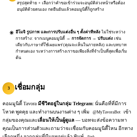
สรุปสุดท้าย + เลือกว่าคำขอเข้าร่วมจะอนุมัติล่วงหน้าหรือต้อง
อนุมัติด้วยตนเอง กดยืนยันแล้วคอมมูนิตี้ก็ถูกสร้าง
อีโมจิ รูปภาพ และการปรับแต่งอื่น ๆ ตั้งค่าทีหลัง
ไม่ใช่ระหว่าง
การสร้าง: จากเมนูคอมมูนิตี้ →
การจัดการ → ปรับแต่ง
เช่น
เดียวกับ
ภาษาที่ใช้เผยแพร่
(คุณจะเห็นในภายหลัง) และบทบาท
กำหนดเอง ระหว่างการสร้างเราขอเพียงสิ่งที่จำเป็นที่สุดเพื่อเริ่ม
ต้น
เชื่อมกลุ่ม
3
คอมมูนิตี้ Tavora
มีชีวิตอยู่ในกลุ่ม Telegram
: นั่นคือที่ที่มีการ
โหวต พูดคุย และทำงานบนงานต่าง ๆ เพิ่ม
เข้า
@MyTavoraBot
กลุ่มของคุณและ
เลื่อนให้เป็นผู้ดูแล
— บอทจะส่งข้อความหา
คุณเป็นการส่วนตัวและถามว่าจะเชื่อมกับคอมมูนิตี้ไหน อีกทาง
เลือกหนึ่ง จากกลุ่มที่มีบอทอยู่แล้ว พิมพ์
/link