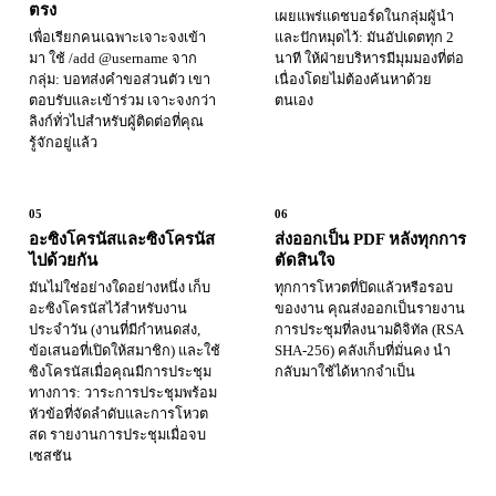
ตรง
เผยแพร่แดชบอร์ดในกลุ่มผู้นำ
เพื่อเรียกคนเฉพาะเจาะจงเข้า
และปักหมุดไว้: มันอัปเดตทุก 2
มา ใช้ /add @username จาก
นาที ให้ฝ่ายบริหารมีมุมมองที่ต่อ
กลุ่ม: บอทส่งคำขอส่วนตัว เขา
เนื่องโดยไม่ต้องค้นหาด้วย
ตอบรับและเข้าร่วม เจาะจงกว่า
ตนเอง
ลิงก์ทั่วไปสำหรับผู้ติดต่อที่คุณ
รู้จักอยู่แล้ว
05
06
อะซิงโครนัสและซิงโครนัส
ส่งออกเป็น PDF หลังทุกการ
ไปด้วยกัน
ตัดสินใจ
มันไม่ใช่อย่างใดอย่างหนึ่ง เก็บ
ทุกการโหวตที่ปิดแล้วหรือรอบ
อะซิงโครนัสไว้สำหรับงาน
ของงาน คุณส่งออกเป็นรายงาน
ประจำวัน (งานที่มีกำหนดส่ง,
การประชุมที่ลงนามดิจิทัล (RSA
ข้อเสนอที่เปิดให้สมาชิก) และใช้
SHA-256) คลังเก็บที่มั่นคง นำ
ซิงโครนัสเมื่อคุณมีการประชุม
กลับมาใช้ได้หากจำเป็น
ทางการ: วาระการประชุมพร้อม
หัวข้อที่จัดลำดับและการโหวต
สด รายงานการประชุมเมื่อจบ
เซสชัน