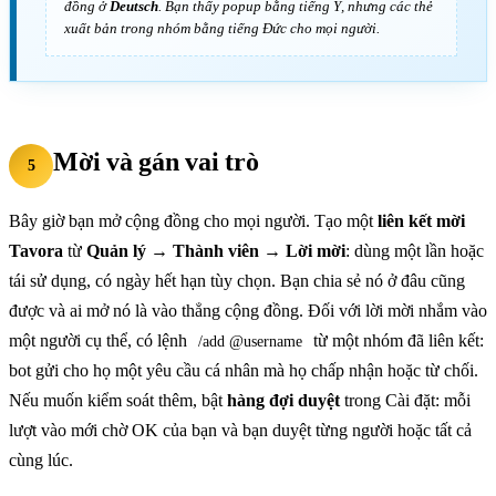
đồng ở
Deutsch
. Bạn thấy popup bằng tiếng Ý, nhưng các thẻ
xuất bản trong nhóm bằng tiếng Đức cho mọi người.
Mời và gán vai trò
5
Bây giờ bạn mở cộng đồng cho mọi người. Tạo một
liên kết mời
Tavora
từ
Quản lý → Thành viên → Lời mời
: dùng một lần hoặc
tái sử dụng, có ngày hết hạn tùy chọn. Bạn chia sẻ nó ở đâu cũng
được và ai mở nó là vào thẳng cộng đồng. Đối với lời mời nhắm vào
một người cụ thể, có lệnh
từ một nhóm đã liên kết:
/add @username
bot gửi cho họ một yêu cầu cá nhân mà họ chấp nhận hoặc từ chối.
Nếu muốn kiểm soát thêm, bật
hàng đợi duyệt
trong Cài đặt: mỗi
lượt vào mới chờ OK của bạn và bạn duyệt từng người hoặc tất cả
cùng lúc.