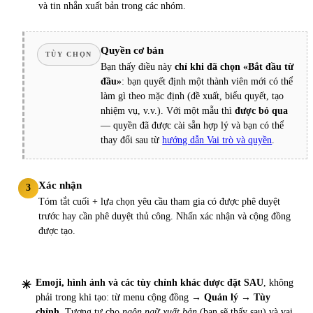
và tin nhắn xuất bản trong các nhóm.
Quyền cơ bản
TÙY CHỌN
Bạn thấy điều này
chỉ khi đã chọn «Bắt đầu từ
đầu»
: bạn quyết định một thành viên mới có thể
làm gì theo mặc định (đề xuất, biểu quyết, tạo
nhiệm vụ, v.v.). Với một mẫu thì
được bỏ qua
— quyền đã được cài sẵn hợp lý và bạn có thể
thay đổi sau từ
hướng dẫn Vai trò và quyền
.
Xác nhận
3
Tóm tắt cuối + lựa chọn yêu cầu tham gia có được phê duyệt
trước hay cần phê duyệt thủ công. Nhấn xác nhận và cộng đồng
được tạo.
Emoji, hình ảnh và các tùy chỉnh khác được đặt SAU
, không
phải trong khi tạo: từ menu cộng đồng →
Quản lý → Tùy
chỉnh
. Tương tự cho
ngôn ngữ xuất bản
(bạn sẽ thấy sau) và vai