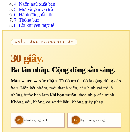
4.
Ngôn ngữ xuất bản
5.
Mời và gán vai trò
6.
Hành động đầu tiên
7.
Thông báo
8.
Lời khuyên thực tế
SẴN SÀNG TRONG 30 GIÂY
30 giây.
Ba lần nhấp. Cộng đồng sẵn sàng.
Mẫu → tên → xác nhận.
Từ đó trở đi, đó là cộng đồng
của
bạn
. Liên kết nhóm, mời thành viên, cấu hình vai trò là
những bước bạn làm
khi bạn muốn
, theo nhịp của mình.
Không vội, không cơ sở dữ liệu, không giấy phép.
Khởi động bot
Tạo cộng đồng
01
02