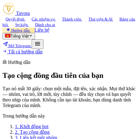
Tavora
Quyết định
Các nhiệm vụ
Thành viên
Thư viện & AI
Bảng câu
hỏi
Sự kiện
Dành cho ai
Liên hệ
Hướng dẫn
Tiếng Việt
Mở Telegram
Tất cả hướng dẫn
Hướng dẫn
Tạo cộng đồng đầu tiên của bạn
Tạo nó mất 30 giây: chọn một mẫu, đặt tên, xác nhận. Mọi thứ khác
— nhóm, vai trò, lời mời, tùy chỉnh — đều tùy chọn và bạn quyết
theo nhịp của mình. Không cần tạo tài khoản, bạn dùng danh tính
Telegram của mình.
Trong hướng dẫn này
1.
Khởi động bot
2.
Tạo cộng đồng
3.
Liên kết một nhóm