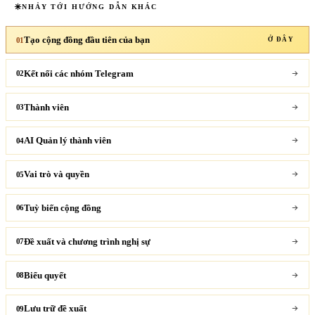
NHẢY TỚI HƯỚNG DẪN KHÁC
Tạo cộng đồng đầu tiên của bạn
01
Ở ĐÂY
Kết nối các nhóm Telegram
02
Thành viên
03
AI Quản lý thành viên
04
Vai trò và quyền
05
Tuỳ biến cộng đồng
06
Đề xuất và chương trình nghị sự
07
Biểu quyết
08
Lưu trữ đề xuất
09