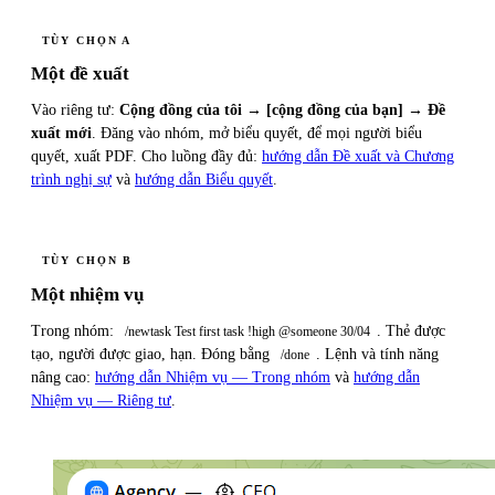
TÙY CHỌN A
Một đề xuất
Vào riêng tư:
Cộng đồng của tôi → [cộng đồng của bạn] → Đề
xuất mới
. Đăng vào nhóm, mở biểu quyết, để mọi người biểu
quyết, xuất PDF. Cho luồng đầy đủ:
hướng dẫn Đề xuất và Chương
trình nghị sự
và
hướng dẫn Biểu quyết
.
TÙY CHỌN B
Một nhiệm vụ
Trong nhóm:
. Thẻ được
/newtask Test first task !high @someone 30/04
tạo, người được giao, hạn. Đóng bằng
. Lệnh và tính năng
/done
nâng cao:
hướng dẫn Nhiệm vụ — Trong nhóm
và
hướng dẫn
Nhiệm vụ — Riêng tư
.