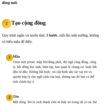
đồng mới
.
Tạo cộng đồng
2
Quy trình ngắn và tuyến tính:
3 bước
, mỗi lần một trường, không
có biểu mẫu để điền.
Mẫu
1
Chọn một preset: hiệp hội/đảng phái, đội ngũ cộng đồng, công
ty, hội đồng học sinh, biên tập, ban quản lý chung cư, hoặc
bắt
đầu từ đầu
. Không bắt buộc: nó cấu hình sẵn các vai trò và
quyền hợp lý cho ngữ cảnh của bạn, nhưng sau đó bạn có thể
tinh chỉnh tùy ý.
Tên
2
Một dòng. Đó là cách thành viên sẽ thấy nó trong tất cả các thẻ