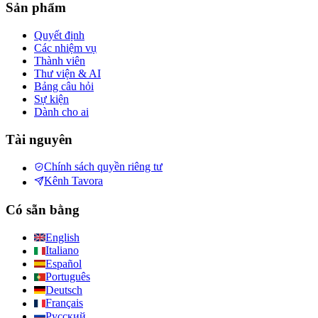
Sản phẩm
Quyết định
Các nhiệm vụ
Thành viên
Thư viện & AI
Bảng câu hỏi
Sự kiện
Dành cho ai
Tài nguyên
Chính sách quyền riêng tư
Kênh Tavora
Có sẵn bằng
English
Italiano
Español
Português
Deutsch
Français
Русский