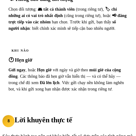
Chọn đối tượng:
👥 tất cả thành viên
(trong riêng tư),
🏷 chỉ
những ai có vai trò nhất định
(cũng trong riêng tư), hoặc
📢 đăng
trực tiếp vào các nhóm
bạn chọn. Trước khi gửi, bạn thấy
số
người nhận
: biết chính xác mình sẽ tiếp cận bao nhiêu người.
KHI NÀO
🕐 Hẹn giờ
Gửi ngay
, hoặc
Hẹn giờ
với ngày và giờ theo
múi giờ của cộng
đồng
. Các thông báo đã hẹn giờ vẫn hiển thị — và có thể hủy —
trong chế độ xem
Đã lên lịch
. Việc gửi chạy nền không làm nghẽn
bot, và khi gửi xong bạn nhận được xác nhận trong riêng tư.
Lời khuyên thực tế
8