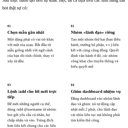
Sáu thực hành tạo nên sự khác biệt, tất cả dựa trên các tính năng mà
bot thật sự có:
01
02
Chọn mẫu gần nhất
Nhóm «lãnh đạo» riêng
Một đảng phái có vai trò khác
Tạo một nhóm thứ hai (ban điều
với một tòa soạn. Bắt đầu từ
hành, trưởng bộ phận, v.v.) liên
mẫu giống nhất với ngữ cảnh
kết với cùng cộng đồng. Quyết
của bạn rồi tinh chỉnh, thay vì
định vận hành ở đó, các nhóm
xây từ đầu.
công khai cho truyền thông và
biểu quyết mở.
03
04
Lệnh /add cho lời mời trực
Ghim dashboard nhiệm vụ
tiếp
Đăng dashboard vào nhóm lãnh
Để mời những người cụ thể,
đạo và ghim: nó tự động cập
dùng /add @username từ nhóm:
nhật mỗi 2 phút, cho lãnh đạo
bot gửi yêu cầu cá nhân, họ
cái nhìn liên tục mà không phải
chấp nhận và vào. Trúng đích
tìm kiếm thủ công.
hơn liên kết chung cho các liên