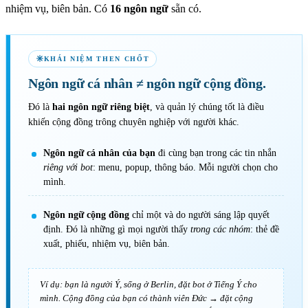
nhiệm vụ, biên bản. Có
16 ngôn ngữ
sẵn có.
KHÁI NIỆM THEN CHỐT
Ngôn ngữ cá nhân
≠
ngôn ngữ cộng đồng.
Đó là
hai ngôn ngữ riêng biệt
, và quản lý chúng tốt là điều
khiến cộng đồng trông chuyên nghiệp với người khác.
Ngôn ngữ cá nhân của bạn
đi cùng bạn trong các tin nhắn
riêng với bot
: menu, popup, thông báo. Mỗi người chọn cho
mình.
Ngôn ngữ cộng đồng
chỉ một và do người sáng lập quyết
định. Đó là những gì mọi người thấy
trong các nhóm
: thẻ đề
xuất, phiếu, nhiệm vụ, biên bản.
Ví dụ: bạn là người Ý, sống ở Berlin, đặt bot ở
Tiếng Ý
cho
mình. Cộng đồng của bạn có thành viên Đức → đặt cộng