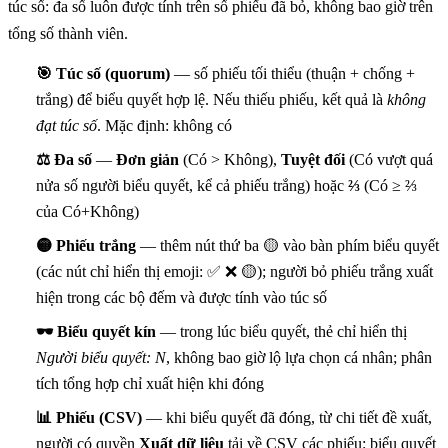
túc số: đa số luôn được tính trên số phiếu đã bỏ, không bao giờ trên
tổng số thành viên.
🎯 Túc số (quorum)
— số phiếu tối thiểu (thuận + chống +
trắng) để biểu quyết hợp lệ. Nếu thiếu phiếu, kết quả là
không
đạt túc số
. Mặc định: không có
⚖️ Đa số
—
Đơn giản
(Có > Không),
Tuyệt đối
(Có vượt quá
nửa số người biểu quyết, kể cả phiếu trắng) hoặc
⅔
(Có ≥ ⅔
của Có+Không)
🟡 Phiếu trắng
— thêm nút thứ ba 🟡 vào bàn phím biểu quyết
(các nút chỉ hiển thị emoji: ✅ ❌ 🟡); người bỏ phiếu trắng xuất
hiện trong các bộ đếm và được tính vào túc số
🕶 Biểu quyết kín
— trong lúc biểu quyết, thẻ chỉ hiển thị
Người biểu quyết: N
, không bao giờ lộ lựa chọn cá nhân; phân
tích tổng hợp chỉ xuất hiện khi đóng
📊 Phiếu (CSV)
— khi biểu quyết đã đóng, từ chi tiết đề xuất,
người có quyền
Xuất dữ liệu
tải về CSV các phiếu: biểu quyết