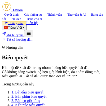
Tavora
Quyết định
Các nhiệm vụ
Thành viên
Thư viện & AI
Bảng câu
hỏi
Sự kiện
Dành cho ai
Liên hệ
Hướng dẫn
Tiếng Việt
Mở Telegram
Tất cả hướng dẫn
Hướng dẫn
Biểu quyết
Khi một đề xuất đến trong nhóm, luồng biểu quyết bắt đầu.
Có/không bằng switch, bộ hẹn giờ, bình luận, đa nhóm đồng thời,
biểu quyết lại. Tất cả đều được theo dõi và lưu trữ.
Trong hướng dẫn này
1.
Bắt đầu biểu quyết
2.
Bàn phím biểu quyết
3.
Bộ hẹn giờ đóng
4.
Kết thúc biểu quyết