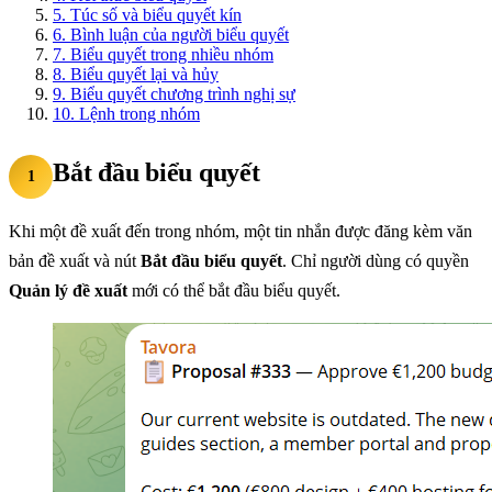
5.
Túc số và biểu quyết kín
6.
Bình luận của người biểu quyết
7.
Biểu quyết trong nhiều nhóm
8.
Biểu quyết lại và hủy
9.
Biểu quyết chương trình nghị sự
10.
Lệnh trong nhóm
Bắt đầu biểu quyết
1
Khi một đề xuất đến trong nhóm, một tin nhắn được đăng kèm văn
bản đề xuất và nút
Bắt đầu biểu quyết
. Chỉ người dùng có quyền
Quản lý đề xuất
mới có thể bắt đầu biểu quyết.