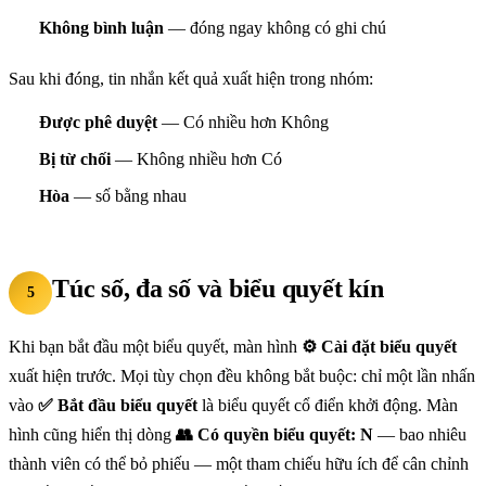
Không bình luận
— đóng ngay không có ghi chú
Sau khi đóng, tin nhắn kết quả xuất hiện trong nhóm:
Được phê duyệt
— Có nhiều hơn Không
Bị từ chối
— Không nhiều hơn Có
Hòa
— số bằng nhau
Túc số, đa số và biểu quyết kín
5
Khi bạn bắt đầu một biểu quyết, màn hình
⚙️ Cài đặt biểu quyết
xuất hiện trước. Mọi tùy chọn đều không bắt buộc: chỉ một lần nhấn
vào
✅ Bắt đầu biểu quyết
là biểu quyết cổ điển khởi động. Màn
hình cũng hiển thị dòng
👥 Có quyền biểu quyết: N
— bao nhiêu
thành viên có thể bỏ phiếu — một tham chiếu hữu ích để cân chỉnh