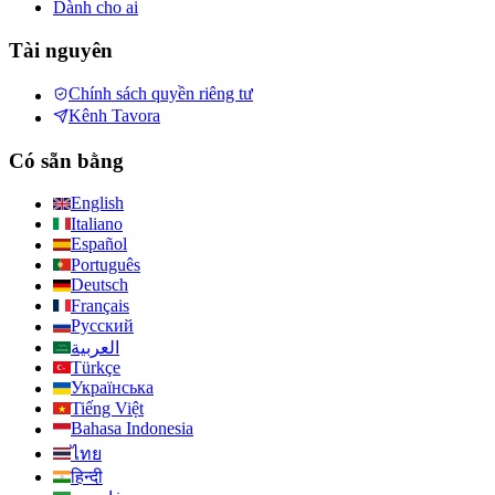
Dành cho ai
Tài nguyên
Chính sách quyền riêng tư
Kênh Tavora
Có sẵn bằng
English
Italiano
Español
Português
Deutsch
Français
Русский
العربية
Türkçe
Українська
Tiếng Việt
Bahasa Indonesia
ไทย
हिन्दी