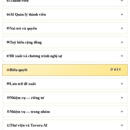
Thành viên
03
AI Quản lý thành viên
04
Vai trò và quyền
05
Tuỳ biến cộng đồng
06
Đề xuất và chương trình nghị sự
07
Biểu quyết
08
Ở ĐÂY
Lưu trữ đề xuất
09
Nhiệm vụ — riêng tư
10
Nhiệm vụ — trong nhóm
11
Thư viện và Tavora AI
12