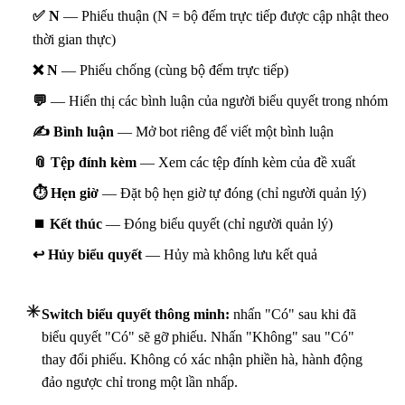
✅ N
— Phiếu thuận (N = bộ đếm trực tiếp được cập nhật theo
thời gian thực)
❌ N
— Phiếu chống (cùng bộ đếm trực tiếp)
💬
— Hiển thị các bình luận của người biểu quyết trong nhóm
✍️ Bình luận
— Mở bot riêng để viết một bình luận
📎 Tệp đính kèm
— Xem các tệp đính kèm của đề xuất
⏱ Hẹn giờ
— Đặt bộ hẹn giờ tự đóng (chỉ người quản lý)
⏹ Kết thúc
— Đóng biểu quyết (chỉ người quản lý)
↩️ Hủy biểu quyết
— Hủy mà không lưu kết quả
Switch biểu quyết thông minh:
nhấn "Có" sau khi đã
biểu quyết "Có" sẽ gỡ phiếu. Nhấn "Không" sau "Có"
thay đổi phiếu. Không có xác nhận phiền hà, hành động
đảo ngược chỉ trong một lần nhấp.