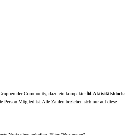
um, Gruppen der Community, dazu ein kompakter
📊 Aktivitätsblock
:
 Person Mitglied ist. Alle Zahlen beziehen sich nur auf diese
ste Notiz oben anheften. Filter
"Nur meine"
.