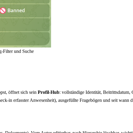
g-Filter und Suche
ppst, öffnet sich sein
Profil-Hub
: vollständige Identität, Beitrittsdat
ck-in erfasster Anwesenheit), ausgefüllte Fragebögen und seit wann die
Dokumente). Vom Autor editierbar, nach Hierarchie löschbar, wichtig