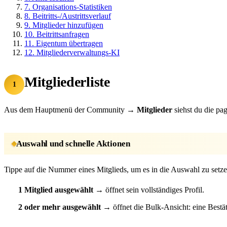
7.
Organisations-Statistiken
8.
Beitritts-/Austrittsverlauf
9.
Mitglieder hinzufügen
10.
Beitrittsanfragen
11.
Eigentum übertragen
12.
Mitgliederverwaltungs-KI
Mitgliederliste
1
Aus dem Hauptmenü der Community →
Mitglieder
siehst du die pa
Auswahl und schnelle Aktionen
Tippe auf die Nummer eines Mitglieds, um es in die Auswahl zu setz
1 Mitglied ausgewählt
→ öffnet sein vollständiges Profil.
2 oder mehr ausgewählt
→ öffnet die Bulk-Ansicht: eine Bestä