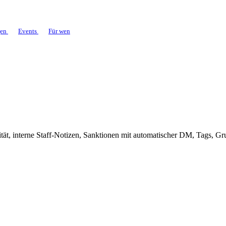
gen
Events
Für wen
vität, interne Staff-Notizen, Sanktionen mit automatischer DM, Tags, Gr