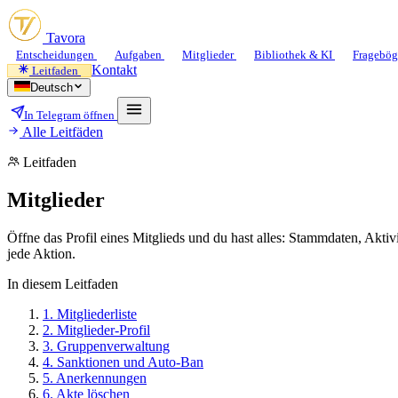
Tavora
Entscheidungen
Aufgaben
Mitglieder
Bibliothek & KI
Fragebö
Kontakt
Leitfaden
Deutsch
In Telegram öffnen
Alle Leitfäden
Leitfaden
Mitglieder
Öffne das Profil eines Mitglieds und du hast alles: Stammdaten, Akti
jede Aktion.
In diesem Leitfaden
1.
Mitgliederliste
2.
Mitglieder-Profil
3.
Gruppenverwaltung
4.
Sanktionen und Auto-Ban
5.
Anerkennungen
6.
Akte löschen