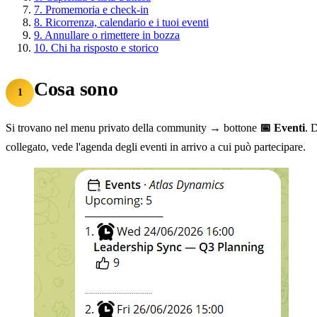
7.
Promemoria e check-in
8.
Ricorrenza, calendario e i tuoi eventi
9.
Annullare o rimettere in bozza
10.
Chi ha risposto e storico
Cosa sono
1
Si trovano nel menu privato della community → bottone
📅 Eventi
. 
collegato, vede l'agenda degli eventi in arrivo a cui può partecipare.