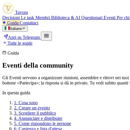
Tavora
Decisioni
Le task
Membri
Biblioteca & AI
Questionari
Eventi
Per chi
Guida
Contattaci
Italiano
Apri su Telegram
Tutte le guide
Guida
Eventi della community
Gli Eventi servono a organizzare riunioni, assemblee e ritrovi nei tuo
bottone «Partecipa»; la risposta si dà in privato. Tu vedi subito quan
In questa guida
1.
Cosa sono
2.
Creare un evento
3.
Scegliere il pubblico
4.
Annunciare e distribuire
5.
Come rispondono le persone
6.
Capienza e lista d'attesa