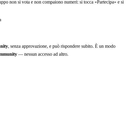
uppo non si vota e non compaiono numeri: si tocca «Partecipa» e si
a
nity
, senza approvazione, e può rispondere subito. È un modo
community
— nessun accesso ad altro.